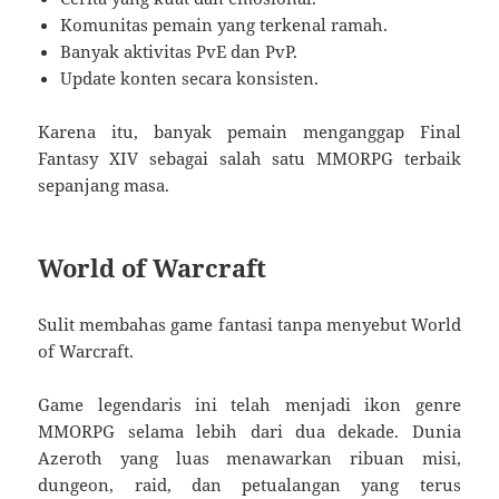
Komunitas pemain yang terkenal ramah.
Banyak aktivitas PvE dan PvP.
Update konten secara konsisten.
Karena itu, banyak pemain menganggap Final
Fantasy XIV sebagai salah satu MMORPG terbaik
sepanjang masa.
World of Warcraft
Sulit membahas game fantasi tanpa menyebut World
of Warcraft.
Game legendaris ini telah menjadi ikon genre
MMORPG selama lebih dari dua dekade. Dunia
Azeroth yang luas menawarkan ribuan misi,
dungeon, raid, dan petualangan yang terus