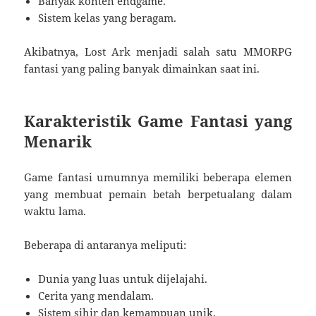
Banyak konten endgame.
Sistem kelas yang beragam.
Akibatnya, Lost Ark menjadi salah satu MMORPG
fantasi yang paling banyak dimainkan saat ini.
Karakteristik Game Fantasi yang
Menarik
Game fantasi umumnya memiliki beberapa elemen
yang membuat pemain betah berpetualang dalam
waktu lama.
Beberapa di antaranya meliputi:
Dunia yang luas untuk dijelajahi.
Cerita yang mendalam.
Sistem sihir dan kemampuan unik.