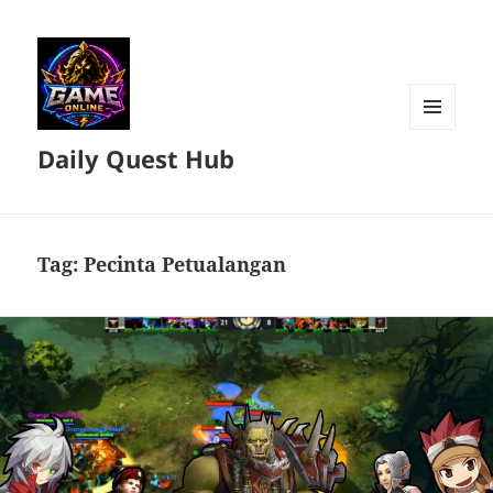
MENU
Daily Quest Hub
DAN
WIDGET
Tag:
Pecinta Petualangan