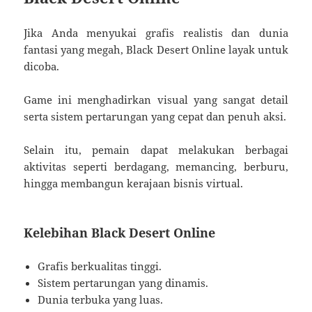
Jika Anda menyukai grafis realistis dan dunia
fantasi yang megah, Black Desert Online layak untuk
dicoba.
Game ini menghadirkan visual yang sangat detail
serta sistem pertarungan yang cepat dan penuh aksi.
Selain itu, pemain dapat melakukan berbagai
aktivitas seperti berdagang, memancing, berburu,
hingga membangun kerajaan bisnis virtual.
Kelebihan Black Desert Online
Grafis berkualitas tinggi.
Sistem pertarungan yang dinamis.
Dunia terbuka yang luas.