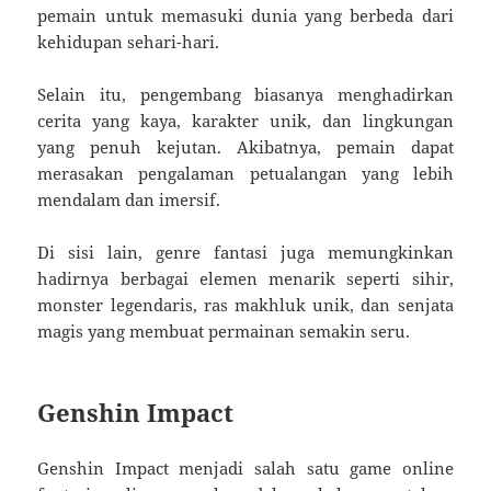
pemain untuk memasuki dunia yang berbeda dari
kehidupan sehari-hari.
Selain itu, pengembang biasanya menghadirkan
cerita yang kaya, karakter unik, dan lingkungan
yang penuh kejutan. Akibatnya, pemain dapat
merasakan pengalaman petualangan yang lebih
mendalam dan imersif.
Di sisi lain, genre fantasi juga memungkinkan
hadirnya berbagai elemen menarik seperti sihir,
monster legendaris, ras makhluk unik, dan senjata
magis yang membuat permainan semakin seru.
Genshin Impact
Genshin Impact menjadi salah satu game online