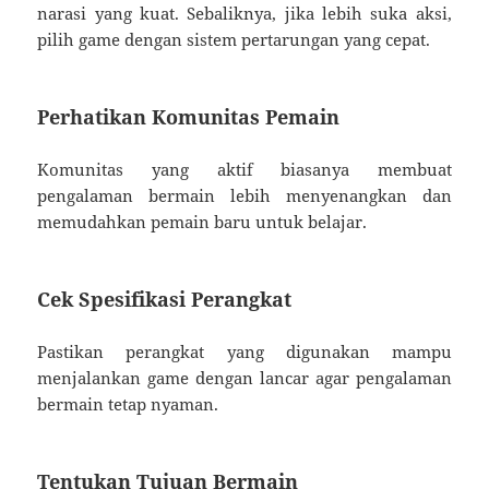
narasi yang kuat. Sebaliknya, jika lebih suka aksi,
pilih game dengan sistem pertarungan yang cepat.
Perhatikan Komunitas Pemain
Komunitas yang aktif biasanya membuat
pengalaman bermain lebih menyenangkan dan
memudahkan pemain baru untuk belajar.
Cek Spesifikasi Perangkat
Pastikan perangkat yang digunakan mampu
menjalankan game dengan lancar agar pengalaman
bermain tetap nyaman.
Tentukan Tujuan Bermain