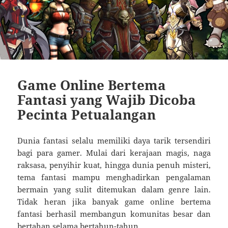
Game Online Bertema
Fantasi yang Wajib Dicoba
Pecinta Petualangan
Dunia fantasi selalu memiliki daya tarik tersendiri
bagi para gamer. Mulai dari kerajaan magis, naga
raksasa, penyihir kuat, hingga dunia penuh misteri,
tema fantasi mampu menghadirkan pengalaman
bermain yang sulit ditemukan dalam genre lain.
Tidak heran jika banyak game online bertema
fantasi berhasil membangun komunitas besar dan
bertahan selama bertahun-tahun.