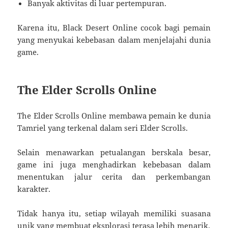
Banyak aktivitas di luar pertempuran.
Karena itu, Black Desert Online cocok bagi pemain
yang menyukai kebebasan dalam menjelajahi dunia
game.
The Elder Scrolls Online
The Elder Scrolls Online membawa pemain ke dunia
Tamriel yang terkenal dalam seri Elder Scrolls.
Selain menawarkan petualangan berskala besar,
game ini juga menghadirkan kebebasan dalam
menentukan jalur cerita dan perkembangan
karakter.
Tidak hanya itu, setiap wilayah memiliki suasana
unik yang membuat eksplorasi terasa lebih menarik.