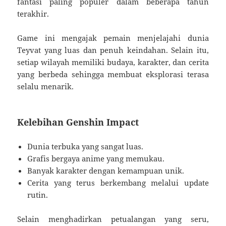
fantasi paling populer dalam beberapa tahun
terakhir.
Game ini mengajak pemain menjelajahi dunia
Teyvat yang luas dan penuh keindahan. Selain itu,
setiap wilayah memiliki budaya, karakter, dan cerita
yang berbeda sehingga membuat eksplorasi terasa
selalu menarik.
Kelebihan Genshin Impact
Dunia terbuka yang sangat luas.
Grafis bergaya anime yang memukau.
Banyak karakter dengan kemampuan unik.
Cerita yang terus berkembang melalui update
rutin.
Selain menghadirkan petualangan yang seru,