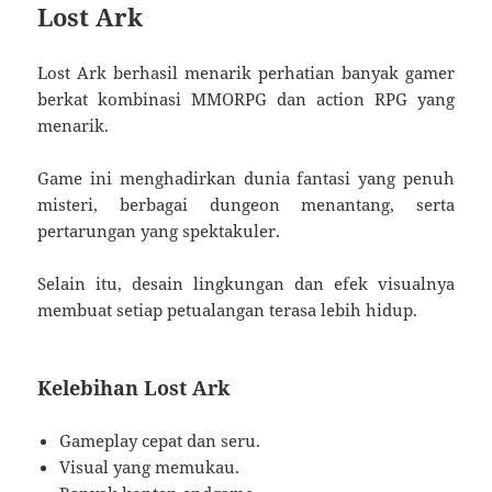
Lost Ark
Lost Ark berhasil menarik perhatian banyak gamer
berkat kombinasi MMORPG dan action RPG yang
menarik.
Game ini menghadirkan dunia fantasi yang penuh
misteri, berbagai dungeon menantang, serta
pertarungan yang spektakuler.
Selain itu, desain lingkungan dan efek visualnya
membuat setiap petualangan terasa lebih hidup.
Kelebihan Lost Ark
Gameplay cepat dan seru.
Visual yang memukau.