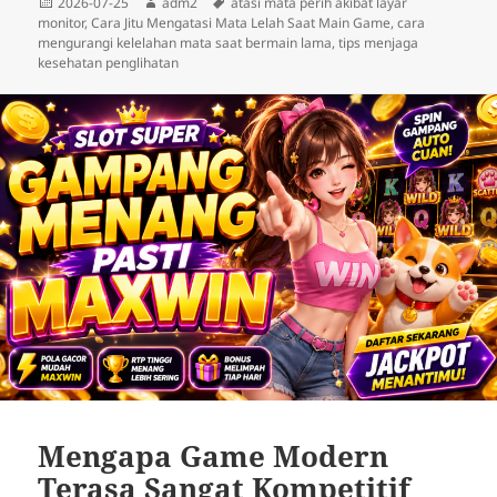
Diposkan
Penulis
Tag
2026-07-25
adm2
atasi mata perih akibat layar
pada
monitor
,
Cara Jitu Mengatasi Mata Lelah Saat Main Game
,
cara
mengurangi kelelahan mata saat bermain lama
,
tips menjaga
kesehatan penglihatan
Mengapa Game Modern
Terasa Sangat Kompetitif