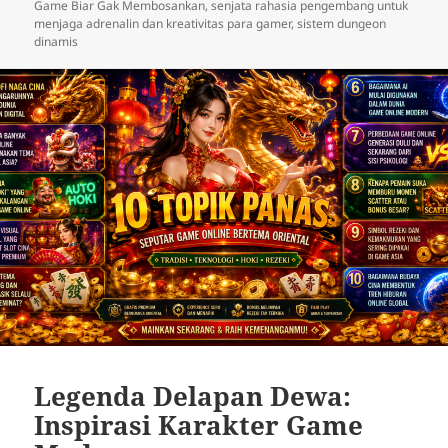
pada
Game Biar Gak Membosankan
,
senjata rahasia pengembang untuk
menjaga adrenalin dan kreativitas para gamer
,
sistem dungeon
dinamis
Legenda Delapan Dewa:
Inspirasi Karakter Game