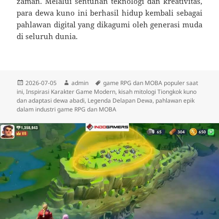
zaman. Melalui sentuhan teknologi dan kreativitas,
para dewa kuno ini berhasil hidup kembali sebagai
pahlawan digital yang dikagumi oleh generasi muda
di seluruh dunia.
Diposkan
Penulis
Tag
2026-07-05
admin
game RPG dan MOBA populer saat
pada
ini
,
Inspirasi Karakter Game Modern
,
kisah mitologi Tiongkok kuno
dan adaptasi dewa abadi
,
Legenda Delapan Dewa
,
pahlawan epik
dalam industri game RPG dan MOBA