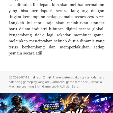
saja dimulai. Ke depan, kita akan melihat permainan
yang bisa beradaptasi secara langsung dengan
tingkat kemampuan setiap pemain secara
real-time
.
Langkah ini tentu saja akan melahirkan standar
baru dalam industri hiburan digital secara global.
Pengembang tidak lagi sekadar membuat game,
melainkan menciptakan sebuah dunia dinamis yang
terus berkembang dan memperlakukan setiap
pemain secara adil.
Diposkan
Penulis
Tag
2026-07-13
adm2
AI mendeteksi taktik tak terkalahkan
,
pada
balancing gameplay yang adil
,
kompetisi game tetap seru
,
Rahasia
Machine Learning Bikin Game Lebih Adil dan Seru