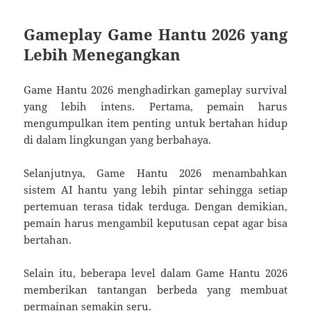
Gameplay Game Hantu 2026 yang
Lebih Menegangkan
Game Hantu 2026 menghadirkan gameplay survival
yang lebih intens. Pertama, pemain harus
mengumpulkan item penting untuk bertahan hidup
di dalam lingkungan yang berbahaya.
Selanjutnya, Game Hantu 2026 menambahkan
sistem AI hantu yang lebih pintar sehingga setiap
pertemuan terasa tidak terduga. Dengan demikian,
pemain harus mengambil keputusan cepat agar bisa
bertahan.
Selain itu, beberapa level dalam Game Hantu 2026
memberikan tantangan berbeda yang membuat
permainan semakin seru.