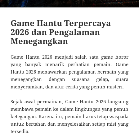
Game Hantu Terpercaya
2026 dan Pengalaman
Menegangkan
Game Hantu 2026 menjadi salah satu game horor
yang banyak menarik perhatian pemain. Game
Hantu 2026 menawarkan pengalaman bermain yang
menegangkan dengan suasana gelap, suara
menyeramkan, dan alur cerita yang penuh misteri.
Sejak awal permainan, Game Hantu 2026 langsung
membawa pemain ke dalam lingkungan yang penuh
ketegangan. Karena itu, pemain harus tetap waspada
untuk bertahan dan menyelesaikan setiap misi yang
tersedia.