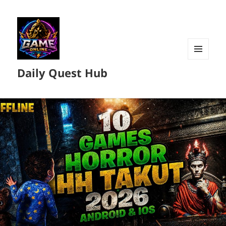
MENU
Daily Quest Hub
DAN
WIDGET