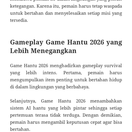
ketegangan. Karena itu, pemain harus tetap waspada
untuk bertahan dan menyelesaikan setiap misi yang
tersedia.
Gameplay Game Hantu 2026 yang
Lebih Menegangkan
Game Hantu 2026 menghadirkan gameplay survival
yang lebih intens. Pertama, pemain harus
mengumpulkan item penting untuk bertahan hidup
di dalam lingkungan yang berbahaya.
Selanjutnya, Game Hantu 2026 menambahkan
sistem AI hantu yang lebih pintar sehingga setiap
pertemuan terasa tidak terduga. Dengan demikian,
pemain harus mengambil keputusan cepat agar bisa
bertahan.