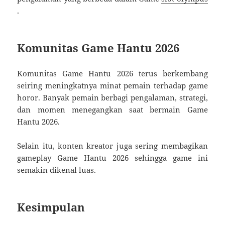
.
Komunitas Game Hantu 2026
Komunitas Game Hantu 2026 terus berkembang
seiring meningkatnya minat pemain terhadap game
horor. Banyak pemain berbagi pengalaman, strategi,
dan momen menegangkan saat bermain Game
Hantu 2026.
Selain itu, konten kreator juga sering membagikan
gameplay Game Hantu 2026 sehingga game ini
semakin dikenal luas.
Kesimpulan