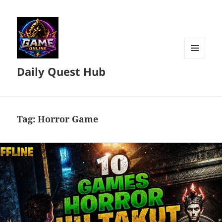
MENU
Daily Quest Hub
DAN
WIDGET
Tag:
Horror Game