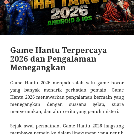
Game Hantu Terpercaya
2026 dan Pengalaman
Menegangkan
Game Hantu 2026 menjadi salah satu game horor
yang banyak menarik perhatian pemain. Game
Hantu 2026 menawarkan pengalaman bermain yang
menegangkan dengan suasana gelap, suara
menyeramkan, dan alur cerita yang penuh misteri.
Sejak awal permainan, Game Hantu 2026 langsung
membawa pemain ke dalam lingkungan yang penuh