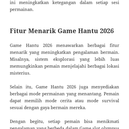
ini meningkatkan ketegangan dalam setiap sesi
permainan.
Fitur Menarik Game Hantu 2026
Game Hantu 2026 menawarkan berbagai fitur
menarik yang meningkatkan pengalaman bermain.
Misalnya, sistem eksplorasi yang lebih luas
memungkinkan pemain menjelajahi berbagai lokasi
misterius.
Selain itu, Game Hantu 2026 juga menyediakan
berbagai mode permainan yang menantang. Pemain
dapat memilih mode cerita atau mode survival
sesuai dengan gaya bermain mereka.
Dengan begitu, setiap pemain bisa menikmati
pengalaman yang berbeda dalam Game
slot olympus