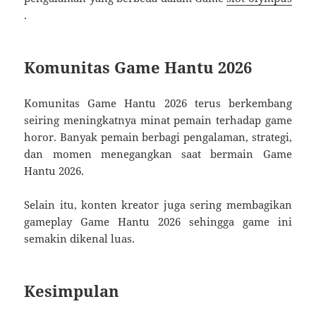
.
Komunitas Game Hantu 2026
Komunitas Game Hantu 2026 terus berkembang
seiring meningkatnya minat pemain terhadap game
horor. Banyak pemain berbagi pengalaman, strategi,
dan momen menegangkan saat bermain Game
Hantu 2026.
Selain itu, konten kreator juga sering membagikan
gameplay Game Hantu 2026 sehingga game ini
semakin dikenal luas.
Kesimpulan