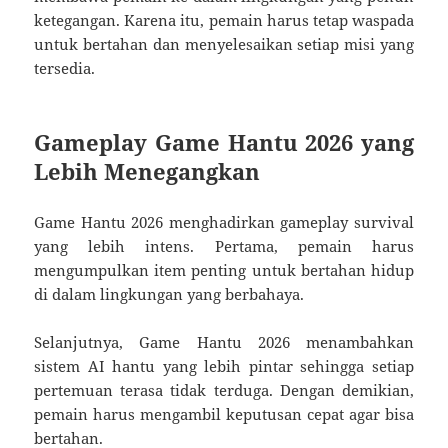
ketegangan. Karena itu, pemain harus tetap waspada
untuk bertahan dan menyelesaikan setiap misi yang
tersedia.
Gameplay Game Hantu 2026 yang
Lebih Menegangkan
Game Hantu 2026 menghadirkan gameplay survival
yang lebih intens. Pertama, pemain harus
mengumpulkan item penting untuk bertahan hidup
di dalam lingkungan yang berbahaya.
Selanjutnya, Game Hantu 2026 menambahkan
sistem AI hantu yang lebih pintar sehingga setiap
pertemuan terasa tidak terduga. Dengan demikian,
pemain harus mengambil keputusan cepat agar bisa
bertahan.