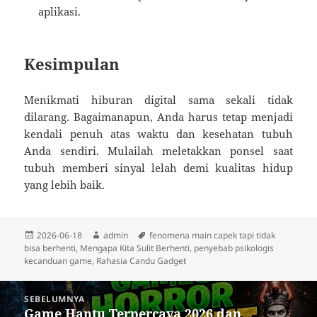
aplikasi.
Kesimpulan
Menikmati hiburan digital sama sekali tidak
dilarang. Bagaimanapun, Anda harus tetap menjadi
kendali penuh atas waktu dan kesehatan tubuh
Anda sendiri. Mulailah meletakkan ponsel saat
tubuh memberi sinyal lelah demi kualitas hidup
yang lebih baik.
Diposkan
Penulis
Tag
2026-06-18
admin
fenomena main capek tapi tidak
pada
bisa berhenti
,
Mengapa Kita Sulit Berhenti
,
penyebab psikologis
kecanduan game
,
Rahasia Candu Gadget
Navigasi
SEBELUMNYA
pos
Game Hantu Terpercaya 2026 dan
Pos