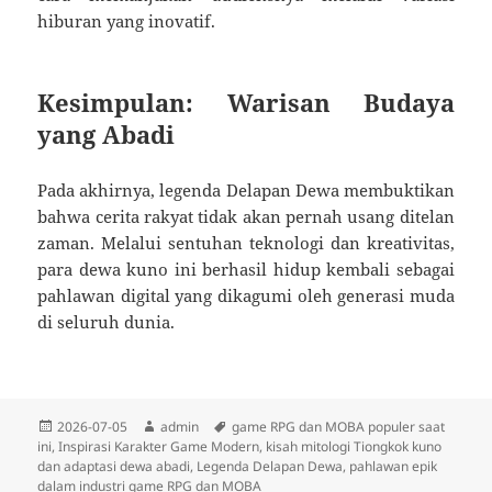
hiburan yang inovatif.
Kesimpulan: Warisan Budaya
yang Abadi
Pada akhirnya, legenda Delapan Dewa membuktikan
bahwa cerita rakyat tidak akan pernah usang ditelan
zaman. Melalui sentuhan teknologi dan kreativitas,
para dewa kuno ini berhasil hidup kembali sebagai
pahlawan digital yang dikagumi oleh generasi muda
di seluruh dunia.
Diposkan
Penulis
Tag
2026-07-05
admin
game RPG dan MOBA populer saat
pada
ini
,
Inspirasi Karakter Game Modern
,
kisah mitologi Tiongkok kuno
dan adaptasi dewa abadi
,
Legenda Delapan Dewa
,
pahlawan epik
dalam industri game RPG dan MOBA