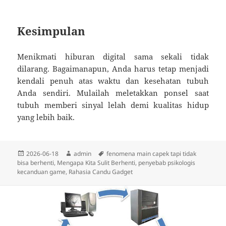
Kesimpulan
Menikmati hiburan digital sama sekali tidak
dilarang. Bagaimanapun, Anda harus tetap menjadi
kendali penuh atas waktu dan kesehatan tubuh
Anda sendiri. Mulailah meletakkan ponsel saat
tubuh memberi sinyal lelah demi kualitas hidup
yang lebih baik.
Diposkan
Penulis
Tag
2026-06-18
admin
fenomena main capek tapi tidak
pada
bisa berhenti
,
Mengapa Kita Sulit Berhenti
,
penyebab psikologis
kecanduan game
,
Rahasia Candu Gadget