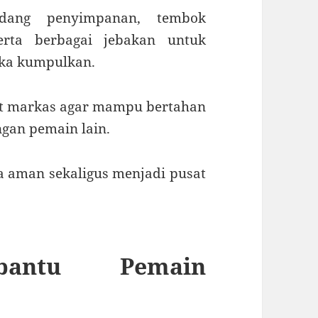
ang penyimpanan, tembok
erta berbagai jebakan untuk
eka kumpulkan.
t markas agar mampu bertahan
gan pemain lain.
 aman sekaligus menjadi pusat
bantu Pemain