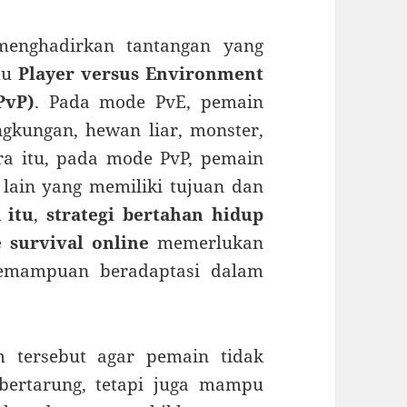
enghadirkan tantangan yang
itu
Player versus Environment
PvP)
. Pada mode PvE, pemain
gkungan, hewan liar, monster,
a itu, pada mode PvP, pemain
lain yang memiliki tujuan dan
 itu
,
strategi bertahan hidup
survival online
memerlukan
kemampuan beradaptasi dalam
m tersebut agar pemain tidak
ertarung, tetapi juga mampu