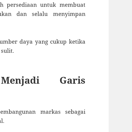
uh persediaan untuk membuat
lukan dan selalu menyimpan
sumber daya yang cukup ketika
ulit.
Menjadi Garis
pembangunan markas sebagai
l.