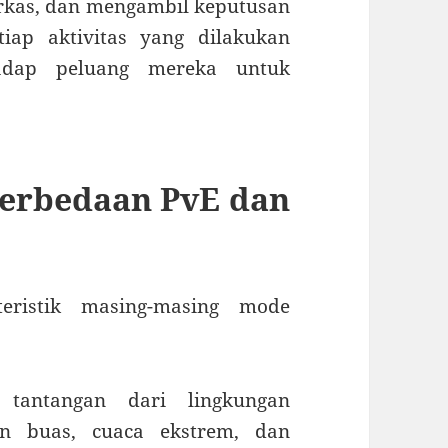
kas, dan mengambil keputusan
etiap aktivitas yang dilakukan
adap peluang mereka untuk
erbedaan PvE dan
ristik masing-masing mode
tantangan dari lingkungan
an buas, cuaca ekstrem, dan