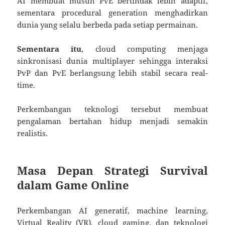
AI membuat musuh PvE bertindak lebih adaptif,
sementara procedural generation menghadirkan
dunia yang selalu berbeda pada setiap permainan.
Sementara itu
, cloud computing menjaga
sinkronisasi dunia multiplayer sehingga interaksi
PvP dan PvE berlangsung lebih stabil secara real-
time.
Perkembangan teknologi tersebut membuat
pengalaman bertahan hidup menjadi semakin
realistis.
Masa Depan Strategi Survival
dalam Game Online
Perkembangan AI generatif, machine learning,
Virtual Reality (VR), cloud gaming, dan teknologi