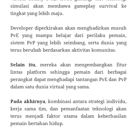
simulasi akan membawa gameplay survival ke
tingkat yang lebih maju.
Developer diperkirakan akan menghadirkan musuh
PvE yang mampu belajar dari perilaku pemain,
sistem PvP yang lebih seimbang, serta dunia yang
terus berubah berdasarkan aktivitas komunitas.
Selain itu
, mereka akan mengembangkan fitur
lintas platform sehingga pemain dari berbagai
perangkat dapat menghadapi tantangan PvE dan PvP
dalam satu dunia virtual yang sama.
Pada akhirnya
, kombinasi antara strategi individu,
kerja sama tim, dan pemanfaatan teknologi akan
terus menjadi faktor utama dalam keberhasilan
pemain bertahan hidup.