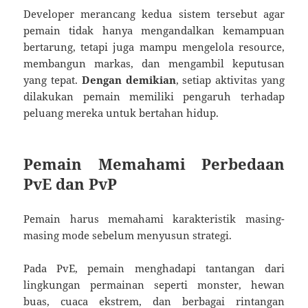
Developer merancang kedua sistem tersebut agar
pemain tidak hanya mengandalkan kemampuan
bertarung, tetapi juga mampu mengelola resource,
membangun markas, dan mengambil keputusan
yang tepat.
Dengan demikian
, setiap aktivitas yang
dilakukan pemain memiliki pengaruh terhadap
peluang mereka untuk bertahan hidup.
Pemain Memahami Perbedaan
PvE dan PvP
Pemain harus memahami karakteristik masing-
masing mode sebelum menyusun strategi.
Pada PvE, pemain menghadapi tantangan dari
lingkungan permainan seperti monster, hewan
buas, cuaca ekstrem, dan berbagai rintangan