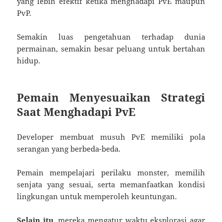
yang lebih efektif ketika menghadapi PvE maupun
PvP.
Semakin luas pengetahuan terhadap dunia
permainan, semakin besar peluang untuk bertahan
hidup.
Pemain Menyesuaikan Strategi
Saat Menghadapi PvE
Developer membuat musuh PvE memiliki pola
serangan yang berbeda-beda.
Pemain mempelajari perilaku monster, memilih
senjata yang sesuai, serta memanfaatkan kondisi
lingkungan untuk memperoleh keuntungan.
Selain itu
, mereka mengatur waktu eksplorasi agar