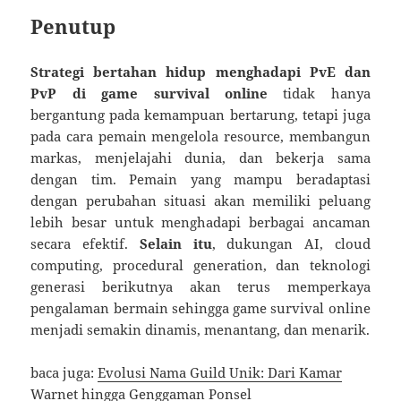
Penutup
Strategi bertahan hidup menghadapi PvE dan
PvP di game survival online
tidak hanya
bergantung pada kemampuan bertarung, tetapi juga
pada cara pemain mengelola resource, membangun
markas, menjelajahi dunia, dan bekerja sama
dengan tim. Pemain yang mampu beradaptasi
dengan perubahan situasi akan memiliki peluang
lebih besar untuk menghadapi berbagai ancaman
secara efektif.
Selain itu
, dukungan AI, cloud
computing, procedural generation, dan teknologi
generasi berikutnya akan terus memperkaya
pengalaman bermain sehingga game survival online
menjadi semakin dinamis, menantang, dan menarik.
baca juga:
Evolusi Nama Guild Unik: Dari Kamar
Warnet hingga Genggaman Ponsel