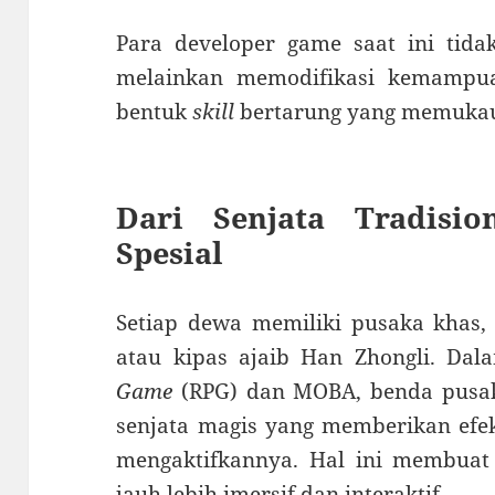
Para developer game saat ini tida
melainkan memodifikasi kemampu
bentuk
skill
bertarung yang memuka
Dari Senjata Tradisi
Spesial
Setiap dewa memiliki pusaka khas, s
atau kipas ajaib Han Zhongli. Da
Game
(RPG) dan MOBA, benda pusaka
senjata magis yang memberikan efek
mengaktifkannya. Hal ini membua
jauh lebih imersif dan interaktif.