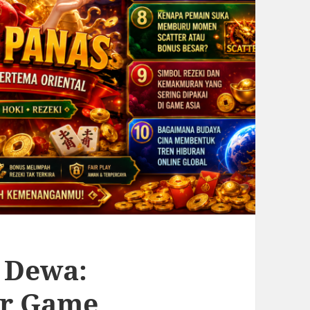
 Dewa:
er Game