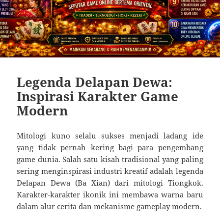
Legenda Delapan Dewa:
Inspirasi Karakter Game
Modern
Mitologi kuno selalu sukses menjadi ladang ide
yang tidak pernah kering bagi para pengembang
game dunia. Salah satu kisah tradisional yang paling
sering menginspirasi industri kreatif adalah legenda
Delapan Dewa (Ba Xian) dari mitologi Tiongkok.
Karakter-karakter ikonik ini membawa warna baru
dalam alur cerita dan mekanisme gameplay modern.