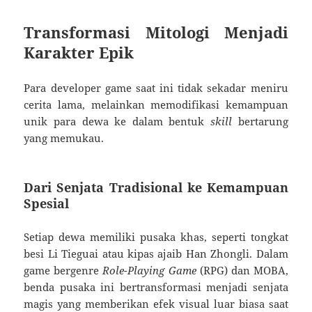
Transformasi Mitologi Menjadi
Karakter Epik
Para developer game saat ini tidak sekadar meniru
cerita lama, melainkan memodifikasi kemampuan
unik para dewa ke dalam bentuk
skill
bertarung
yang memukau.
Dari Senjata Tradisional ke Kemampuan
Spesial
Setiap dewa memiliki pusaka khas, seperti tongkat
besi Li Tieguai atau kipas ajaib Han Zhongli. Dalam
game bergenre
Role-Playing Game
(RPG) dan MOBA,
benda pusaka ini bertransformasi menjadi senjata
magis yang memberikan efek visual luar biasa saat