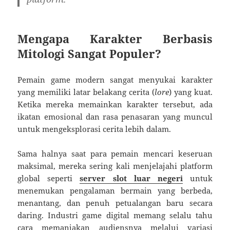
Mengapa Karakter Berbasis
Mitologi Sangat Populer?
Pemain game modern sangat menyukai karakter
yang memiliki latar belakang cerita (
lore
) yang kuat.
Ketika mereka memainkan karakter tersebut, ada
ikatan emosional dan rasa penasaran yang muncul
untuk mengeksplorasi cerita lebih dalam.
Sama halnya saat para pemain mencari keseruan
maksimal, mereka sering kali menjelajahi platform
global seperti
server slot luar negeri
untuk
menemukan pengalaman bermain yang berbeda,
menantang, dan penuh petualangan baru secara
daring. Industri game digital memang selalu tahu
cara memanjakan audiensnya melalui variasi