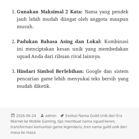
Gunakan Maksimal 2 Kata:
Nama yang pendek
jauh lebih mudah diingat oleh anggota maupun
musuh.
Padukan Bahasa Asing dan Lokal:
Kombinasi
ini menciptakan kesan unik yang membedakan
squad Anda dari ribuan rival lainnya.
Hindari Simbol Berlebihan:
Google dan sistem
pencarian game lebih menyukai teks bersih yang
mudah diketik.
Diposkan
Penulis
Tag
2026-06-24
admin
Evolusi Nama Guild Unik dari Era
pada
Warnet ke Mobile Gaming
,
tips membuat nama squad keren
,
transformasi komunitas game legendaris
,
tren nama guild unik dari
masa ke masa